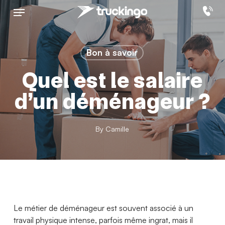
Skip
Menu
to
main
content
Bon à savoir
Quel est le salaire
d’un déménageur ?
By
Camille
Le métier de déménageur est souvent associé à un
travail physique intense, parfois même ingrat, mais il