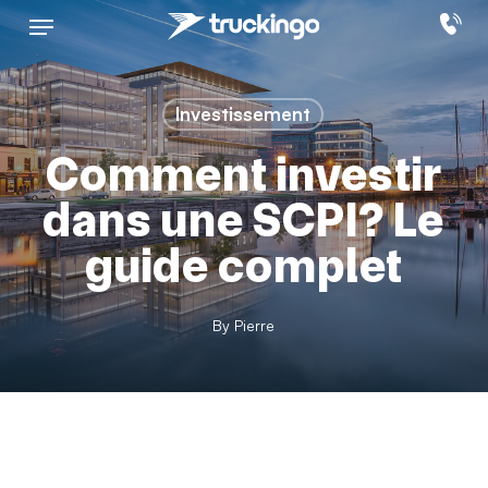
Skip
Menu
to
main
content
Investissement
Comment investir
dans une SCPI? Le
guide complet
By
Pierre